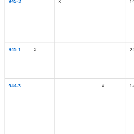
945-2
X
1
945-1
X
2
944-3
X
1