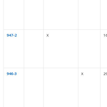
947-2
X
1
946-3
X
2