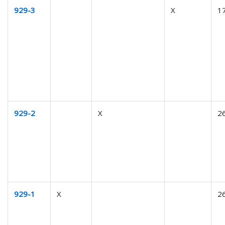
929-3
X
1
929-2
X
2
929-1
X
2