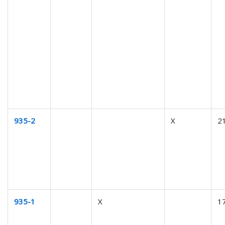
935-2
X
2
935-1
X
1