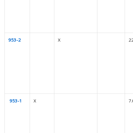
953-2
X
2
953-1
X
7