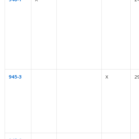
945-3
X
2