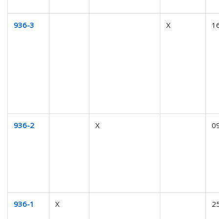
936-3
X
1
936-2
X
0
936-1
X
2