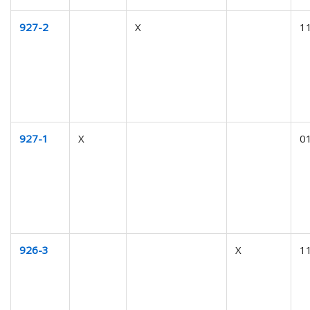
927-2
X
1
927-1
X
0
926-3
X
1