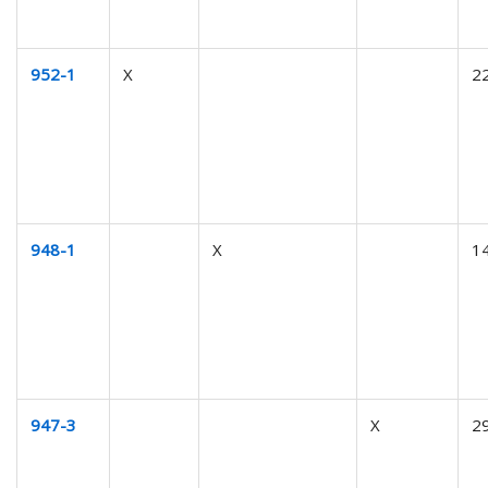
952-1
X
2
948-1
X
1
947-3
X
2