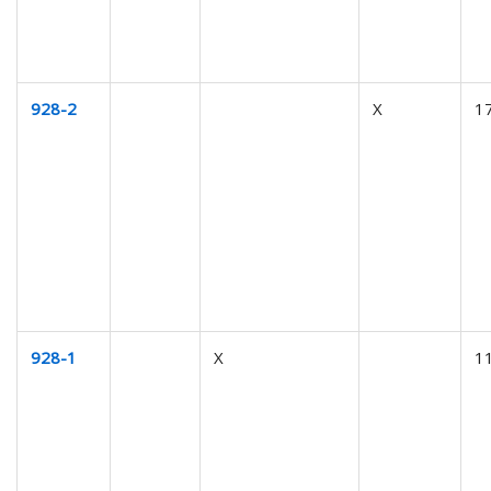
928-2
X
1
928-1
X
1