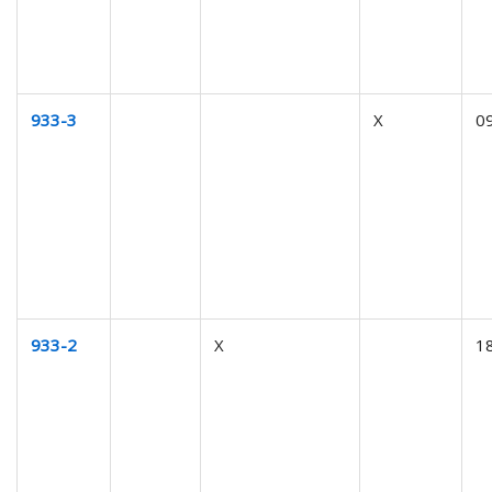
933-3
X
0
933-2
X
1