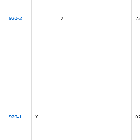
920-2
X
2
920-1
X
0