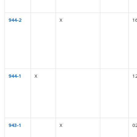
944-2
X
1
944-1
X
1
943-1
X
0