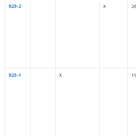
923-2
X
2
923-1
X
1