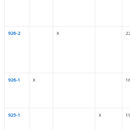
926-2
X
2
926-1
X
1
925-1
X
1