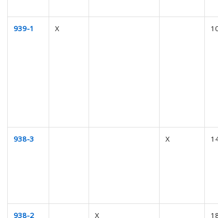
939-1
X
1
938-3
X
1
938-2
X
1