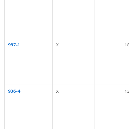
937-1
X
1
936-4
X
1