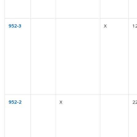
952-3
X
1
952-2
X
2