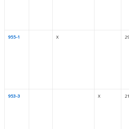
955-1
X
2
953-3
X
2