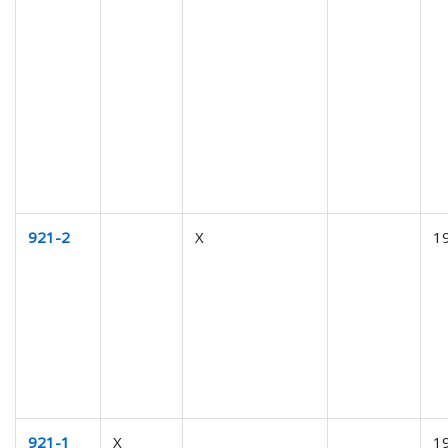
921-2
X
1
921-1
X
1