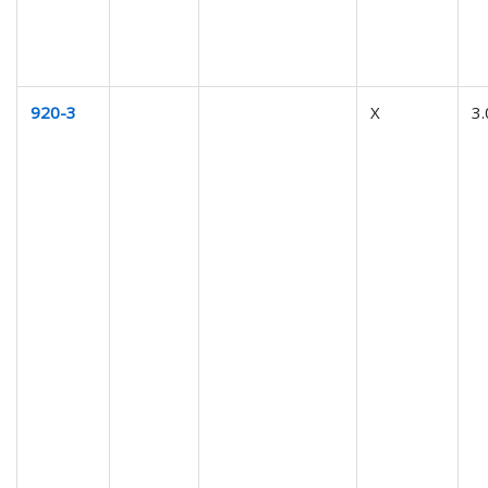
920-3
X
3