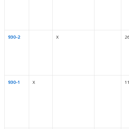
930-2
X
2
930-1
X
1