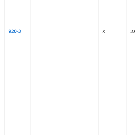
920-3
X
3