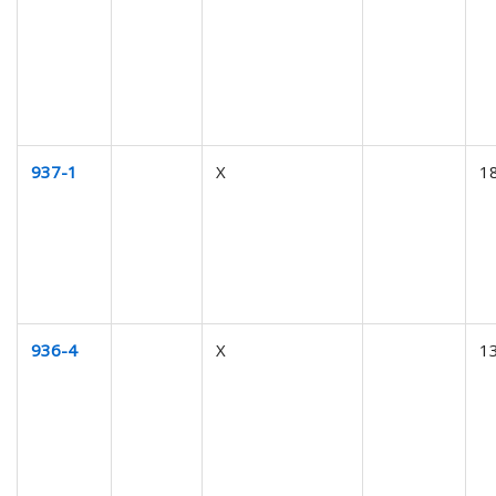
937-1
X
1
936-4
X
1