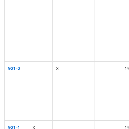
921-2
X
1
921-1
X
1