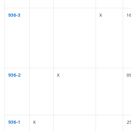
936-3
X
1
936-2
X
0
936-1
X
2