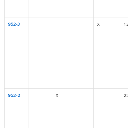
952-3
X
1
952-2
X
2