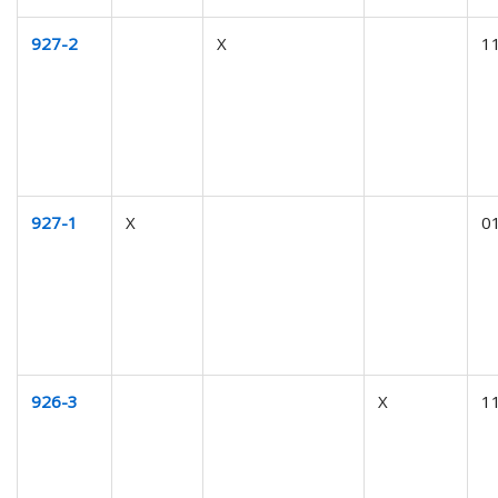
927-2
X
1
927-1
X
0
926-3
X
1