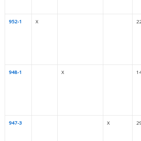
952-1
X
2
948-1
X
1
947-3
X
2