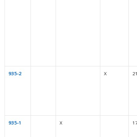
935-2
X
2
935-1
X
1