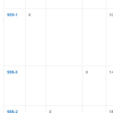
939-1
X
1
938-3
X
1
938-2
X
1