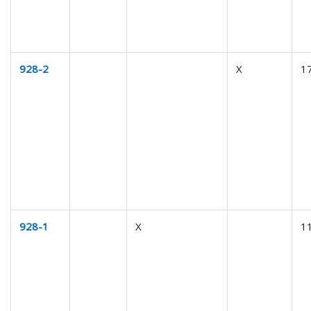
928-2
X
1
928-1
X
1