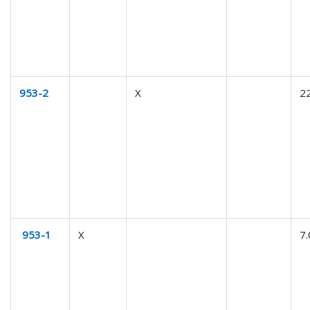
953-2
X
2
953-1
X
7