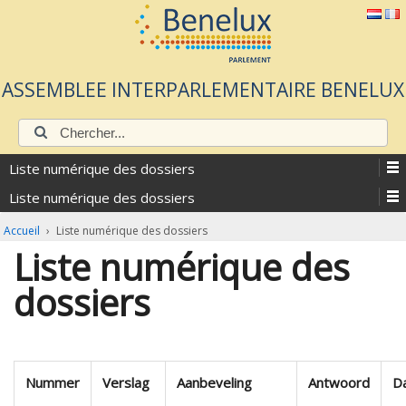
ASSEMBLEE INTERPARLEMENTAIRE BENELUX
Chercher:
Liste numérique des dossiers
Liste numérique des dossiers
Accueil
›
Liste numérique des dossiers
Liste numérique des
dossiers
Nummer
Verslag
Aanbeveling
Antwoord
D