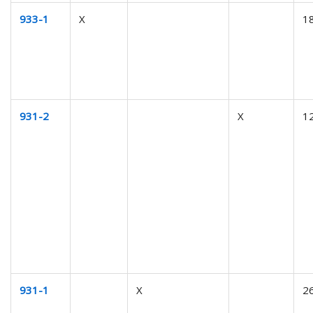
933-1
X
1
931-2
X
1
931-1
X
2