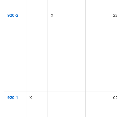
920-2
X
2
920-1
X
0