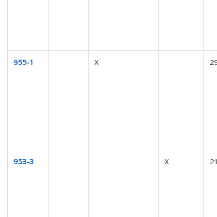
955-1
X
2
953-3
X
2