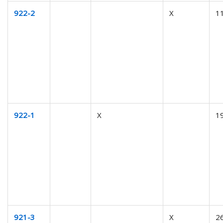
922-2
X
1
922-1
X
1
921-3
X
2