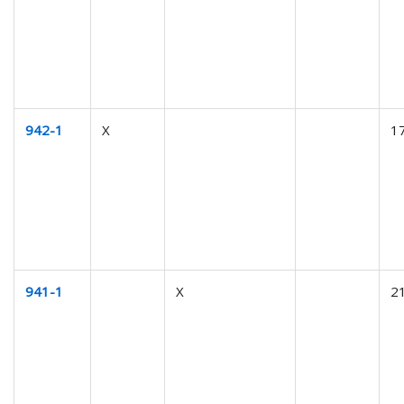
942-1
X
1
941-1
X
2