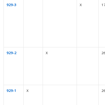
929-3
X
1
929-2
X
2
929-1
X
2