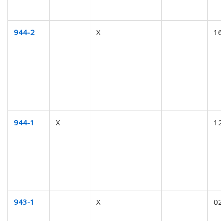
944-2
X
1
944-1
X
1
943-1
X
0