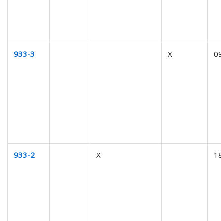
933-3
X
0
933-2
X
1