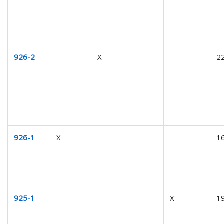
926-2
X
2
926-1
X
1
925-1
X
1