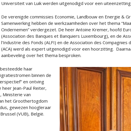
Universiteit van Luik werden uitgenodigd voor een uiteenzetting
De verenigde commissies Economie, Landbouw en Energie & Gr
Samenwerking hebben de werkzaamheden over het thema “Maat
Ondernemen” verdergezet. De heer Antoine Kremer, hoofd Eur
(Association des Banques et Banquiers Luxembourg), en de As
l’Industrie des Fonds (ALFI) en de Association des Compagnies
(ACA) werd als expert uitgenodigd voor een hoorzitting. Daarn
aanbeveling over het thema besproken.
 besteedde haar
igratiestromen binnen de
erspectief” en ontving
e heer Jean-Paul Reiter,
, Ministerie van
van het Groothertogdom
rdus, gewezen hoogleraar
 Brussel (VUB), België.