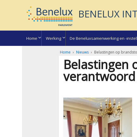
BENELUX IN
Home
Werking
De Beneluxsamenwerking en -instel
Home
›
Nieuws
›
Belastingen op brandst
Belastingen 
verantwoord