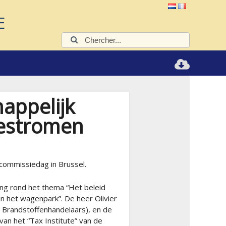
E
Chercher:
appelijk
estromen
commissiedag in Brussel.
ing rond het thema “Het beleid
an het wagenpark”. De heer Olivier
r Brandstoffenhandelaars), en de
van het “Tax Institute” van de