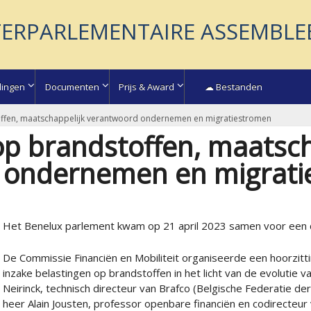
TERPARLEMENTAIRE ASSEMBLE
lingen
Documenten
Prijs & Award
☁ Bestanden
offen, maatschappelijk verantwoord ondernemen en migratiestromen
op brandstoffen, maatsch
 ondernemen en migrati
Het Benelux parlement kwam op 21 april 2023 samen voor een 
De Commissie Financiën en Mobiliteit organiseerde een hoorzitt
inzake belastingen op brandstoffen in het licht van de evolutie v
Neirinck, technisch directeur van Brafco (Belgische Federatie de
heer Alain Jousten, professor openbare financiën en codirecteur 