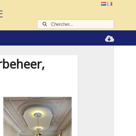
E
Chercher:
rbeheer,