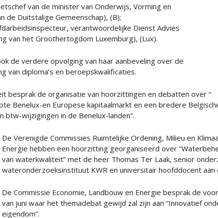
etschef van de minister van Onderwijs, Vorming en
n de Duitstalige Gemeenschap), (B);
ofdarbeidsinspecteur, verantwoordelijke Dienst Advies
ing van het Groothertogdom Luxemburg), (Lux).
ok de verdere opvolging van haar aanbeveling over de
g van diploma’s en beroepskwalificaties.
it besprak de organisatie van hoorzittingen en debatten over “
pte Benelux-en Europese kapitaalmarkt en een bredere Belgische
 btw-wijzigingen in de Benelux-landen”.
De Verenigde Commissies Ruimtelijke Ordening, Milieu en Klim
Energie hebben een hoorzitting georganiseerd over “Waterbehe
van waterkwaliteit” met de heer Thomas Ter Laak, senior onder
wateronderzoeksinstituut KWR en universitair hoofddocent aan 
De Commissie Economie, Landbouw en Energie besprak de voorbe
van juni waar het themadebat gewijd zal zijn aan “Innovatief on
eigendom”.