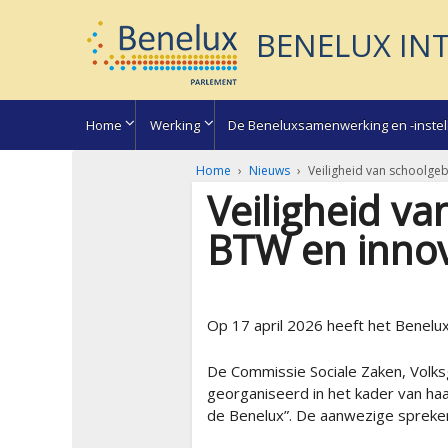
BENELUX IN
Home
Werking
De Beneluxsamenwerking en -instel
Home
›
Nieuws
›
Veiligheid van schoolg
Veiligheid v
BTW en inno
Op 17 april 2026 heeft het Benelu
De Commissie Sociale Zaken, Volks
georganiseerd in het kader van ha
de Benelux”. De aanwezige spreke