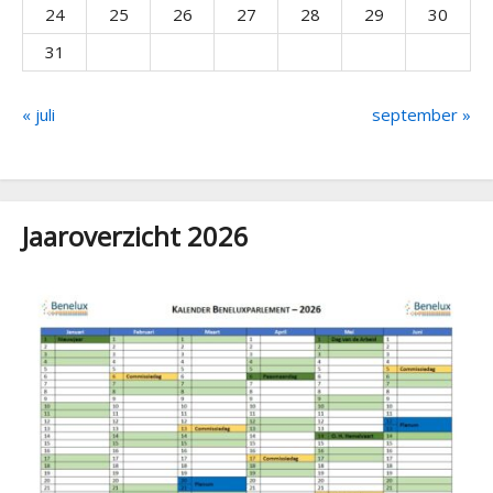
24
25
26
27
28
29
30
31
« juli
september »
Jaaroverzicht 2026