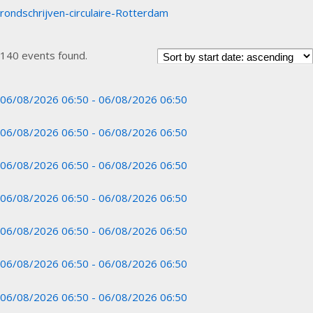
rondschrijven-circulaire-Rotterdam
140 events found.
06/08/2026 06:50 - 06/08/2026 06:50
06/08/2026 06:50 - 06/08/2026 06:50
06/08/2026 06:50 - 06/08/2026 06:50
06/08/2026 06:50 - 06/08/2026 06:50
06/08/2026 06:50 - 06/08/2026 06:50
06/08/2026 06:50 - 06/08/2026 06:50
06/08/2026 06:50 - 06/08/2026 06:50